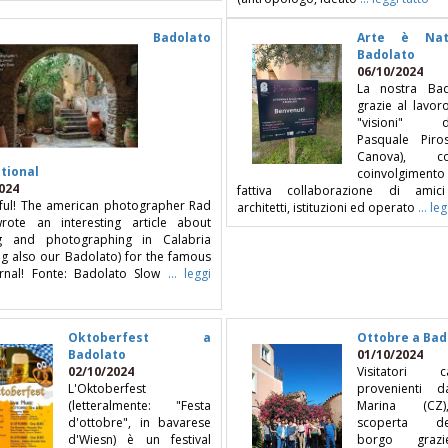
Badolato
Arte è Na
Badolato
06/10/2024
La nostra Bad
grazie al lavor
"visioni" del
Pasquale Piro
Canova), 
tional
coinvolgimen
024
fattiva collaborazione di amici 
ul! The american photographer Rad
architetti, istituzioni ed operato
... le
ote an interesting article about
ng and photographing in Calabria
ng also our Badolato) for the famous
rnal! Fonte: Badolato Slow
... leggi
Oktoberfest a
Ottobre a Bad
Badolato
01/10/2024
02/10/2024
Visitatori ca
L'Oktoberfest
provenienti d
(letteralmente: "Festa
Marina (CZ)
d'ottobre", in bavarese
scoperta dell
d'Wiesn) è un festival
borgo grazi