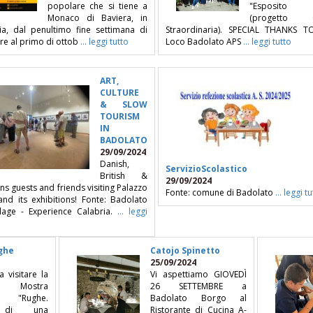
popolare che si tiene a
"Esposito V
Monaco di Baviera, in
(progetto C
a, dal penultimo fine settimana di
Straordinaria). SPECIAL THANKS T
re al primo di ottob
... leggi tutto
Loco Badolato APS
... leggi tutto
ART,
CULTURE
& SLOW
TOURISM
IN
BADOLATO
29/09/2024
Danish,
ServizioScolastico
British &
29/09/2024
s guests and friends visiting Palazzo
Fonte: comune di Badolato
... leggi t
 and its exhibitions! Fonte: Badolato
llage - Experience Calabria.
... leggi
ghe
Catojo Spinetto
25/09/2024
a visitare la
Vi aspettiamo GIOVEDÌ
ma Mostra
26 SETTEMBRE a
ca "Rughe.
Badolato Borgo al
 di una
Ristorante di Cucina A-