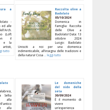
tura a
Raccolta olive a
Badolato
05/10/2024
olato -
Domenica in
o ed alle
Famiglia: Raccolta
l'Arch.
delle Olive a
so (Loft
Badolato! Data: 13
con il
ottobre 2024
to e la
Luogo: Badolato
artisti,
Unisciti a noi per una domenica
ggi tutto
indimenticabile, all’insegna delle tradizioni e
della natura! Cosa
... leggi tutto
olato
Le domeniche
del nido della
labresi,
seta
a Sellia
30/09/2024
, alla
È il momento di
'antico
vivere
e alla
un’esperienza