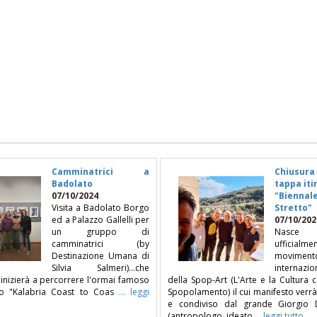
Camminatrici a
Chiusur
Badolato
tappa it
07/10/2024
"Biennal
Visita a Badolato Borgo
Stretto"
ed a Palazzo Gallelli per
07/10/202
un gruppo di
Nasce
camminatrici (by
ufficial
Destinazione Umana di
moviment
Silvia Salmeri)...che
internazio
inizierà a percorrere l'ormai famoso
della Spop-Art (L'Arte e la Cultura 
o "Kalabria Coast to Coas
... leggi
Spopolamento) il cui manifesto verr
e condiviso dal grande Giorgio 
(antropologo, ideato
... leggi tutto