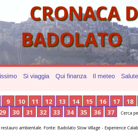
CRONACA D
BADOLATO
issimo
Si viaggia
Qui finanza
Il meteo
Salut
9
10
11
12
13
14
15
16
17
18
29
30
31
32
33
34
35
36
37
Cerca pe
e
 restauro ambientale. Fonte: Badolato Slow Village - Experience Cala