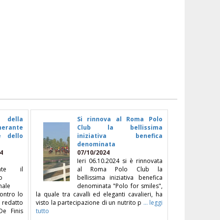
a della
Si rinnova al Roma Polo
inerante
Club la bellissima
e dello
iniziativa benefica
denominata
4
07/10/2024
Ieri 06.10.2024 si è rinnovata
mente il
al Roma Polo Club la
o
bellissima iniziativa benefica
nale
denominata "Polo for smiles",
contro lo
la quale tra cavalli ed eleganti cavalieri, ha
à redatto
visto la partecipazione di un nutrito p
... leggi
De Finis
tutto