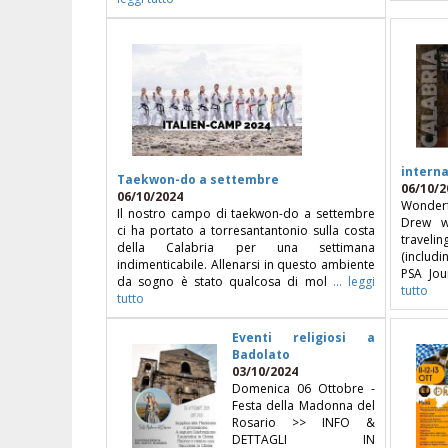
interna
Taekwon-do a settembre
06/10/2
06/10/2024
Wonderf
Il nostro campo di taekwon-do a settembre
Drew wr
ci ha portato a torresantantonio sulla costa
traveli
della Calabria per una settimana
(includi
indimenticabile. Allenarsi in questo ambiente
PSA Jou
da sogno è stato qualcosa di mol
... leggi
tutto
tutto
Eventi religiosi a
Badolato
03/10/2024
Domenica 06 Ottobre -
Festa della Madonna del
Rosario >> INFO &
DETTAGLI IN