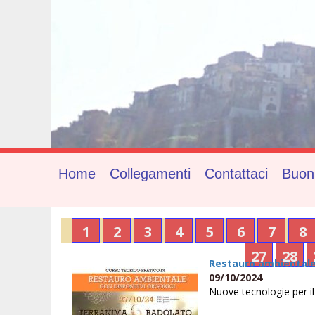
Home
Collegamenti
Contattaci
Buon
1
2
3
4
5
6
7
8
27
28
Restauro ambiental
09/10/2024
Nuove tecnologie per il