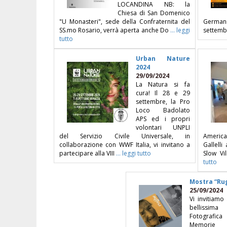
LOCANDINA NB: la
Chiesa di San Domenico
"U Monasteri", sede della Confraternita del
Germani
SS.mo Rosario, verrà aperta anche Do
... leggi
settemb
tutto
Urban Nature
2024
29/09/2024
La Natura si fa
cura! Il 28 e 29
settembre, la Pro
Loco Badolato
APS ed i propri
volontari UNPLI
del Servizio Civile Universale, in
American
collaborazione con WWF Italia, vi invitano a
Gallelli
partecipare alla VIII
... leggi tutto
Slow Vi
tutto
Mostra “Ru
25/09/2024
Vi invitiamo 
bellissi
Fotografi
Memorie