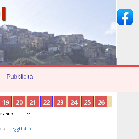
I
e
Pubblicità
19
20
21
22
23
24
25
26
r anno
bria
... leggi tutto