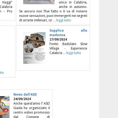
iaggi"
unica in Calabria,
alabria
anche in autunno.
O: - Pro
Se ancora non l’hai fatto o ti va di rivivere
nuove sensazioni, puoi immergerti nei segreti
di un’arte millenari, cir
... leggi tutto
Supplica alla
madonna
27/09/2024
Fonte: Badolato Slow
Village - Experience
Calabria
... leggi tutto
utto
News dall’ASD
24/09/2024
Anche quest’anno l’ ASD
Giada ha organizzato il
centro estivo promosso
dal Comune di