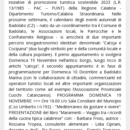
iniziative di promozione turistica sostenibile 2023 (L.R.
13/1985 - PAC – FUNT) della Regione Calabria -
Dipartimento Turismo/Calabria Straordinaria. Nelle
prossime settimane, il calendario degli eventi autunnali di
Badolato (CZ) – nato da un coordinamento tra il Comune di
Badolato, le Associazioni locali, le Parrocchie e le
Confraternite Religiose - si arricchirà di due importanti
percorsi enogastronomici identitari denominati “Catoja e
Cocipana” (due luoghi-simbolo per e della comunità locale e
della cultura popolare). Il primo appuntamento si svolgerà
Domenica 19 Novembre nell’antico borgo, luogo ricco di
antichi “catoja”; il secondo appuntamento è in fase di
programmazione per Domenica 10 Dicembre a Badolato
Marina (con le collaborazioni di cittadini, commercianti ed
operatori turistici locali ed altre importanti organizzazioni
del territorio come ad esempio l’Associazione Provinciale
Cuochi Catanzaresi). PROGRAMMA DOMENICA 19
NOVEMBRE: >>> Ore 16.00 c/o Sala Consiliare del Municipio
(C.so Umberto I n.192) - “Mediterraneo da gustare e vivere”:
PRESENTAZIONE del libro “Maramenti – Viaggio tra i ricordi
della cucina tipica calabrese” con: - Barbara Froio, autrice -
Rossana Tropea, consulente alimentare - Lidia Cipriani,
docente e chef - Pia Russo, assessora - Daniela Trapasso,