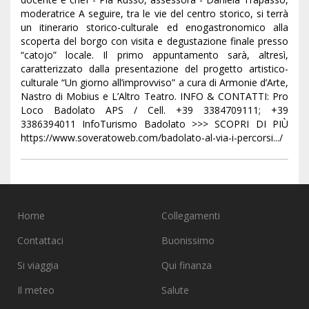
moderatrice A seguire, tra le vie del centro storico, si terrà
un itinerario storico-culturale ed enogastronomico alla
scoperta del borgo con visita e degustazione finale presso
“catojo” locale. Il primo appuntamento sarà, altresì,
caratterizzato dalla presentazione del progetto artistico-
culturale “Un giorno all’improvviso” a cura di Armonie d’Arte,
Nastro di Mobius e L’Altro Teatro. INFO & CONTATTI: Pro
Loco Badolato APS / Cell. +39 3384709111; +39
3386394011 InfoTurismo Badolato >>> SCOPRI DI PIÙ
https://www.soveratoweb.com/badolato-al-via-i-percorsi.../
Home
Collegamenti
Contattaci
Buonissimo
Si viaggia
Qui finanza
Il meteo
Salute