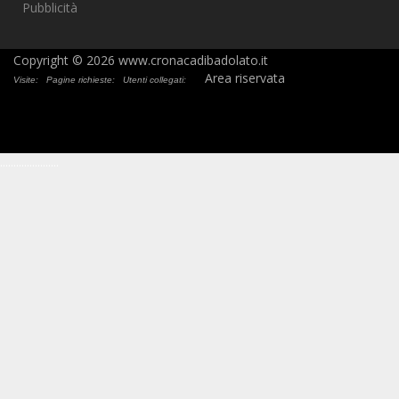
Pubblicità
Copyright © 2026 www.cronacadibadolato.it
Area riservata
Visite:
Pagine richieste:
Utenti collegati:
.
.
.
.
.
.
.
.
.
.
.
.
.
.
.
.
.
.
.
.
.
.