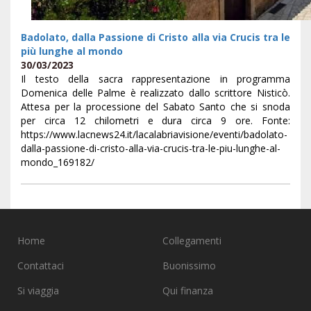
Badolato, dalla Passione di Cristo alla via Crucis tra le
più lunghe al mondo
30/03/2023
Il testo della sacra rappresentazione in programma
Domenica delle Palme è realizzato dallo scrittore Nisticò.
Attesa per la processione del Sabato Santo che si snoda
per circa 12 chilometri e dura circa 9 ore. Fonte:
https://www.lacnews24.it/lacalabriavisione/eventi/badolato-
dalla-passione-di-cristo-alla-via-crucis-tra-le-piu-lunghe-al-
mondo_169182/
Home
Collegamenti
Contattaci
Buonissimo
Si viaggia
Qui finanza