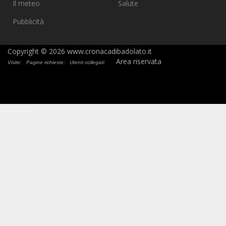
Il meteo
Salute
Pubblicità
Copyright © 2026 www.cronacadibadolato.it
Area riservata
Visite:
Pagine richieste:
Utenti collegati:
.
.
.
.
.
.
.
.
.
.
.
.
.
.
.
.
.
.
.
.
.
.