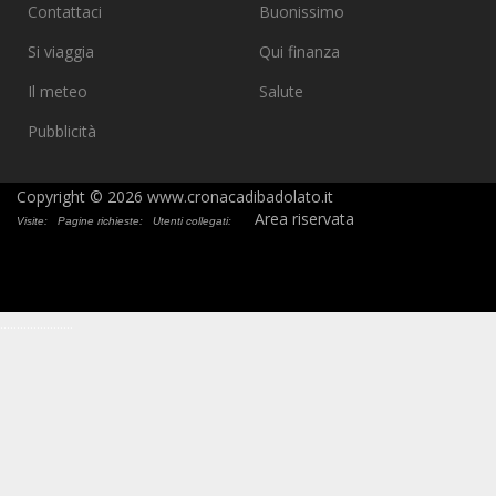
Contattaci
Buonissimo
Si viaggia
Qui finanza
Il meteo
Salute
Pubblicità
Copyright © 2026 www.cronacadibadolato.it
Area riservata
Visite:
Pagine richieste:
Utenti collegati:
.
.
.
.
.
.
.
.
.
.
.
.
.
.
.
.
.
.
.
.
.
.