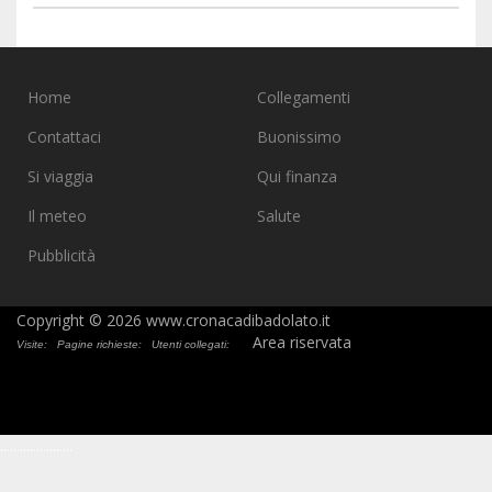
Home
Collegamenti
Contattaci
Buonissimo
Si viaggia
Qui finanza
Il meteo
Salute
Pubblicità
Copyright © 2026 www.cronacadibadolato.it
Area riservata
Visite:
Pagine richieste:
Utenti collegati:
.
.
.
.
.
.
.
.
.
.
.
.
.
.
.
.
.
.
.
.
.
.