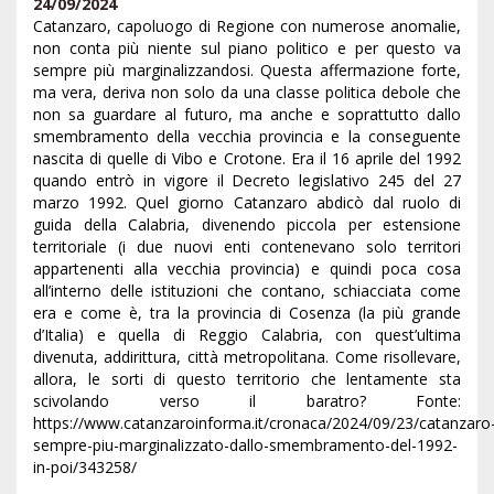
24/09/2024
Catanzaro, capoluogo di Regione con numerose anomalie,
non conta più niente sul piano politico e per questo va
sempre più marginalizzandosi. Questa affermazione forte,
ma vera, deriva non solo da una classe politica debole che
non sa guardare al futuro, ma anche e soprattutto dallo
smembramento della vecchia provincia e la conseguente
nascita di quelle di Vibo e Crotone. Era il 16 aprile del 1992
quando entrò in vigore il Decreto legislativo 245 del 27
marzo 1992. Quel giorno Catanzaro abdicò dal ruolo di
guida della Calabria, divenendo piccola per estensione
territoriale (i due nuovi enti contenevano solo territori
appartenenti alla vecchia provincia) e quindi poca cosa
all’interno delle istituzioni che contano, schiacciata come
era e come è, tra la provincia di Cosenza (la più grande
d’Italia) e quella di Reggio Calabria, con quest’ultima
divenuta, addirittura, città metropolitana. Come risollevare,
allora, le sorti di questo territorio che lentamente sta
scivolando verso il baratro? Fonte:
https://www.catanzaroinforma.it/cronaca/2024/09/23/catanzaro
sempre-piu-marginalizzato-dallo-smembramento-del-1992-
in-poi/343258/