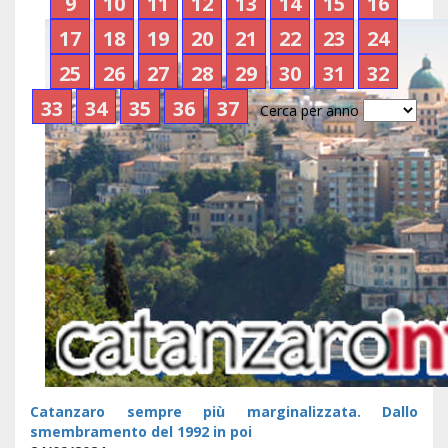
9
10
11
12
13
14
15
16
17
18
19
20
21
22
23
24
25
26
27
28
29
30
31
32
33
34
35
36
37
Cerca per anno
Catanzaro sempre più marginalizzata. Dallo
smembramento del 1992 in poi