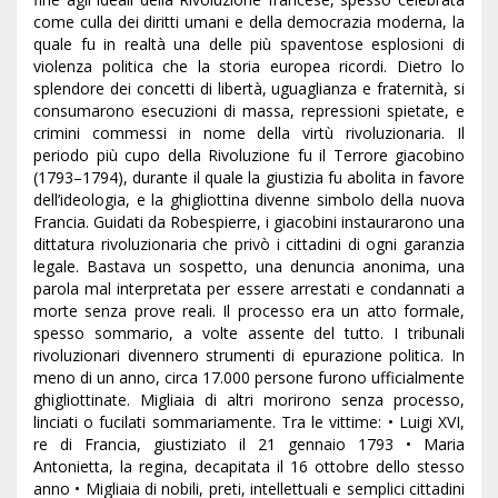
come culla dei diritti umani e della democrazia moderna, la
quale fu in realtà una delle più spaventose esplosioni di
violenza politica che la storia europea ricordi. Dietro lo
splendore dei concetti di libertà, uguaglianza e fraternità, si
consumarono esecuzioni di massa, repressioni spietate, e
crimini commessi in nome della virtù rivoluzionaria. Il
periodo più cupo della Rivoluzione fu il Terrore giacobino
(1793–1794), durante il quale la giustizia fu abolita in favore
dell’ideologia, e la ghigliottina divenne simbolo della nuova
Francia. Guidati da Robespierre, i giacobini instaurarono una
dittatura rivoluzionaria che privò i cittadini di ogni garanzia
legale. Bastava un sospetto, una denuncia anonima, una
parola mal interpretata per essere arrestati e condannati a
morte senza prove reali. Il processo era un atto formale,
spesso sommario, a volte assente del tutto. I tribunali
rivoluzionari divennero strumenti di epurazione politica. In
meno di un anno, circa 17.000 persone furono ufficialmente
ghigliottinate. Migliaia di altri morirono senza processo,
linciati o fucilati sommariamente. Tra le vittime: • Luigi XVI,
re di Francia, giustiziato il 21 gennaio 1793 • Maria
Antonietta, la regina, decapitata il 16 ottobre dello stesso
anno • Migliaia di nobili, preti, intellettuali e semplici cittadini