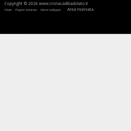
Copyright © 2026 www.cronacadibadolato.it
Area riservata
Visite:
Pagine richieste:
Utenti collegati:
.
.
.
.
.
.
.
.
.
.
.
.
.
.
.
.
.
.
.
.
.
.