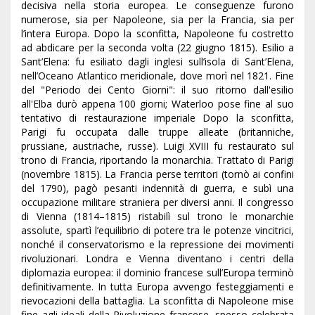
decisiva nella storia europea. Le conseguenze furono
numerose, sia per Napoleone, sia per la Francia, sia per
l’intera Europa. Dopo la sconfitta, Napoleone fu costretto
ad abdicare per la seconda volta (22 giugno 1815). Esilio a
Sant’Elena: fu esiliato dagli inglesi sull’isola di Sant’Elena,
nell’Oceano Atlantico meridionale, dove morì nel 1821. Fine
del "Periodo dei Cento Giorni": il suo ritorno dall'esilio
all'Elba durò appena 100 giorni; Waterloo pose fine al suo
tentativo di restaurazione imperiale Dopo la sconfitta,
Parigi fu occupata dalle truppe alleate (britanniche,
prussiane, austriache, russe). Luigi XVIII fu restaurato sul
trono di Francia, riportando la monarchia. Trattato di Parigi
(novembre 1815). La Francia perse territori (tornò ai confini
del 1790), pagò pesanti indennità di guerra, e subì una
occupazione militare straniera per diversi anni. Il congresso
di Vienna (1814–1815) ristabilì sul trono le monarchie
assolute, spartì l’equilibrio di potere tra le potenze vincitrici,
nonché il conservatorismo e la repressione dei movimenti
rivoluzionari. Londra e Vienna diventano i centri della
diplomazia europea: il dominio francese sull’Europa terminò
definitivamente. In tutta Europa avvengo festeggiamenti e
rievocazioni della battaglia. La sconfitta di Napoleone mise
fine agli ideali della Rivoluzione francese, spesso celebrata