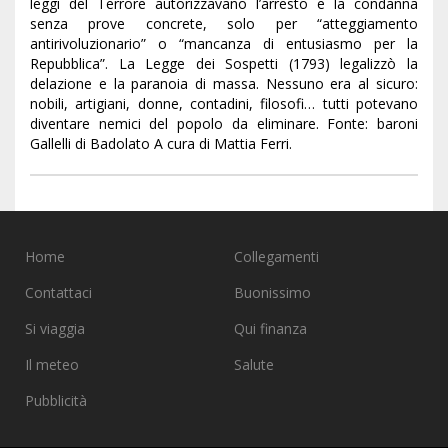
leggi del Terrore autorizzavano l’arresto e la condanna
senza prove concrete, solo per “atteggiamento
antirivoluzionario” o “mancanza di entusiasmo per la
Repubblica”. La Legge dei Sospetti (1793) legalizzò la
delazione e la paranoia di massa. Nessuno era al sicuro:
nobili, artigiani, donne, contadini, filosofi… tutti potevano
diventare nemici del popolo da eliminare. Fonte: baroni
Gallelli di Badolato A cura di Mattia Ferri.
Home
Collegamenti
Contattaci
Buonissimo
Si viaggia
Qui finanza
Il meteo
Salute
Pubblicità