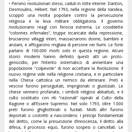
• Persino rivoluzionari stessi, caduti in lotte interne: Danton,
Desmoulins, Hébert. Nel 1793, nella regione della Vandea,
scoppiò una rivolta popolare contro la persecuzione
religiosa e la leva militare obbligatoria. Il governo
rivoluzionario reagì con ferocia estrema. Le cosiddette
“colonnes infernales”, truppe incaricate della repressione,
bruciarono villaggi interi, massacrarono donne, bambini e
anziani, e affogarono migliaia di persone nei fiumi. Le fonti
parlano di 100.000 morti solo in questa regione. Alcuni
storici moderni hanno definito questi atti un proto-
genocidio, per l’intento sistematico di annientare una
popolazione "colpevole" di non accettare la Rivoluzione. Il
nuovo regime vide nella religione cristiana, e in particolare
nella Chiesa cattolica un nemico da eliminare. Preti e
vescovi furono perseguitati, imprigionati o giustiziati. Le
chiese vennero profanate, i simboli religiosi abbattuti, e il
culto sostituito con riti “razionali” ispirati al Culto della
Ragione o all’Essere Supremo. Nel solo 1793, oltre 1.000
preti furono ghigliottinati o fucilati. Molti altri furono
deportati o costretti a nascondersi. I principi fondamentali
del diritto, come la presunzione d’innocenza, il diritto alla
difesa, il processo equo, furono sospesi o cancellati. Le