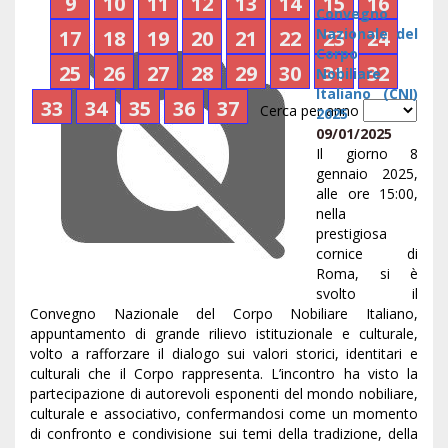
9
10
11
12
13
14
15
16
Convegno
Nazionale del
17
18
19
20
21
22
23
24
Corpo
25
26
27
28
29
30
31
32
Nobiliare
Italiano (CNI)
33
34
35
36
37
Cerca per anno
2025
09/01/2025
Il giorno 8
gennaio 2025,
alle ore 15:00,
nella
prestigiosa
cornice di
Roma, si è
svolto il
Convegno Nazionale del Corpo Nobiliare Italiano,
appuntamento di grande rilievo istituzionale e culturale,
volto a rafforzare il dialogo sui valori storici, identitari e
culturali che il Corpo rappresenta. L’incontro ha visto la
partecipazione di autorevoli esponenti del mondo nobiliare,
culturale e associativo, confermandosi come un momento
di confronto e condivisione sui temi della tradizione, della