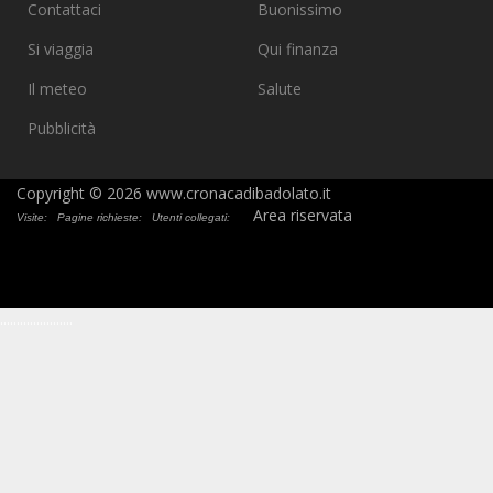
Contattaci
Buonissimo
Si viaggia
Qui finanza
Il meteo
Salute
Pubblicità
Copyright © 2026 www.cronacadibadolato.it
Area riservata
Visite:
Pagine richieste:
Utenti collegati:
.
.
.
.
.
.
.
.
.
.
.
.
.
.
.
.
.
.
.
.
.
.