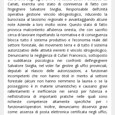
Cariati, esercita uno stato di connivenza di fatto con
l’ingegnere Salvatore Siviglia, Responsabile dell’Unità
operativa gestione vincolo idrogeologico, riducendo la
burocrazia al lassismo regionale e avvantaggiando alcune
note Aziende a loro molto vicine. Questo stato di fatto
provoca malcontento all’utenza onesta, che con sacrifici
cerca di lavorare rispettando la normativa e di conseguenza
blocca tutto il sistema produttivo e l’economia reale del
settore forestale, dei movimenti terra e di tutto il sistema
autorizzativo delle attività inerenti il vincolo idrogeologico.
Denunciamo la negligenza di Cufari Francesco, sottoposto
a sudditanza psicologica nei confronti dell’ingegnere
Salvatore Siviglia, nel voler far gestire gli uffici provinciali,
deputati al rilascio delle autorizzazioni, a funzionari
incompetenti che non hanno titoli in merito al settore
forestale (alcuni non hanno nemmeno la laurea o se la
posseggono è in materie umanistiche) e causano gravi
rallentamenti e inefficienze nei servizi per l’utenza e
nell’istruttoria di importanti pratiche nelle quali sono
richieste competenze altamente specifiche per i
funzionari/operatori. Inoltre, denunciamo disservizi gravi
come: assenza di posta elettronica certificata negli uffici,