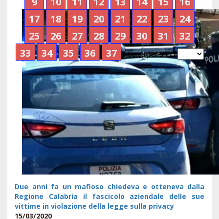
9
10
11
12
13
14
15
16
17
18
19
20
21
22
23
24
25
26
27
28
29
30
31
32
33
34
35
36
37
Cerca per anno
Due anni fa un mafioso chiedeva e otteneva dalla
Regione Calabria il fascicolo aziendale delle sue
vittime in violazione della legge sulla privacy
15/03/2020