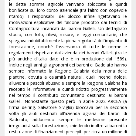
le dette somme agricole venivano sbloccate e quindi
bonificate sul loro conto aziendale (tra l’altro con copevole
ritardo). I responsabili del blocco infine rigettavano le
motivazioni esplicative del faldone prodotto dai tecnici di
Confagricoltura incaricati dai baroni Gallelli. Un dettagliato
studio, con foto, rilievi, misure, e leggi comunitarie, che
spiegava indubitabilmente la piena regolarità dell’impianto di
forestazione, nonchè l’osservanza di tutte le norme e
regolamenti rispettate dall’azienda dei baroni Gallelli (tra le
più antiche d’Italia dato che è in produzione dal 1589).
Inoltre negli anni gli agronomi dei baroni di Badolato hanno
sempre informato la Regione Calabria della moria delle
piantine, dovuta a calamità naturali, quali incendi dolosi,
alluvioni e pascoli abusivi; e sempre la Regione Calabria ha
recepito le informative e quindi ridotto progressivamente
nel tempo il contributo comunitario destinato ai baroni
Gallelli. Nonostante questo però in aprile 2022 ARCEA (a
firma dell’ing. Salvatore Siviglia) bloccava per la seconda
volta gli aiuti destinati all’azienda agraria dei baroni di
Badolato, adducendo sempre le medesime presunte
irregolarità sulla forestazione, chiedendo inoltre ai baroni la
restituzione di finanziamenti percepiti per circa un milione di