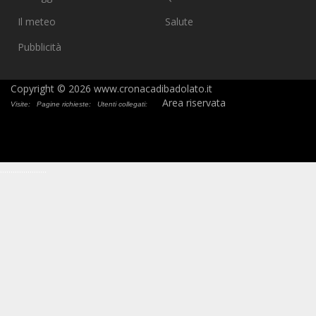
Il meteo
Salute
Pubblicità
Copyright © 2026 www.cronacadibadolato.it
Area riservata
Visite:
Pagine richieste:
Utenti collegati:
.
.
.
.
.
.
.
.
.
.
.
.
.
.
.
.
.
.
.
.
.
.