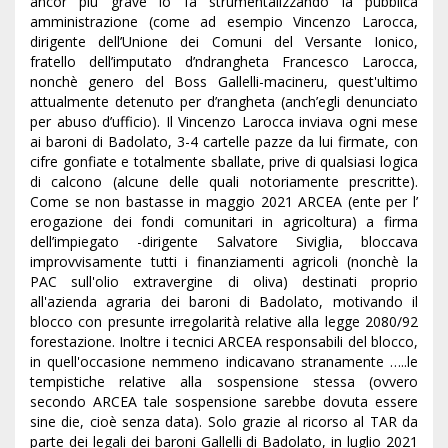
ancor più grave lo fa strumentalizzando la pubblica
amministrazione (come ad esempio Vincenzo Larocca,
dirigente dell’Unione dei Comuni del Versante Ionico,
fratello dell’imputato d’ndrangheta Francesco Larocca,
nonchè genero del Boss Gallelli-macineru, quest'ultimo
attualmente detenuto per d’rangheta (anch’egli denunciato
per abuso d’ufficio). Il Vincenzo Larocca inviava ogni mese
ai baroni di Badolato, 3-4 cartelle pazze da lui firmate, con
cifre gonfiate e totalmente sballate, prive di qualsiasi logica
di calcono (alcune delle quali notoriamente prescritte).
Come se non bastasse in maggio 2021 ARCEA (ente per l’
erogazione dei fondi comunitari in agricoltura) a firma
dell’impiegato -dirigente Salvatore Siviglia, bloccava
improvvisamente tutti i finanziamenti agricoli (nonchè la
PAC sull'olio extravergine di oliva) destinati proprio
all'azienda agraria dei baroni di Badolato, motivando il
blocco con presunte irregolarità relative alla legge 2080/92
forestazione. Inoltre i tecnici ARCEA responsabili del blocco,
in quell'occasione nemmeno indicavano stranamente …..le
tempistiche relative alla sospensione stessa (ovvero
secondo ARCEA tale sospensione sarebbe dovuta essere
sine die, cioè senza data). Solo grazie al ricorso al TAR da
parte dei legali dei baroni Gallelli di Badolato, in luglio 2021