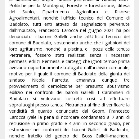
Politiche per la Montagna, Foreste e forestazione, difesa
del Suolo, Dipartimento Agricoltura e Risorse
Agroalimentari, nonchè l'ufficio tecnico del Comune di
Badolato, tutti enti attivati da segnalazioni pervenute
dall’imputato, Francesco Larocca nel giugno 2021 ha poi
denunciato i baroni Gallelli anche all’Ufficio tecnico del
comune di Badolato, sostenendo anche che i gabbioni del
loro agriturismo, nonchè la piscina, e i pozzi della tenuta
Pietranera, fossero stati realizzati senza i necessari
permessi edilizi. Permessi e carteggi che ignoti tempo prima
avevano opportunamente trafugato dall’archivio comunale,
motivo per il quale il comune di Badolato della giunta del
sindaco Nicola Parretta, emanava dunque tre
provvedimenti di demolizione per presunto abusivismo
edilizio nei confronti dei baroni Gallelli. I Carabinieri di
Badolato si vedevano costretti così ad effettuare
sopralluoghi presso tanuta Pietranera al fine di verificare la
veridicità di quanto denunciato dal Geom. Francesco
Larocca (vale la pena di ricordare condannato a 7 anni di
reclusione in primo grado e 4 anni in secondo grado, per
estorsione nei confronti dei baroni Gallelli di Badolato,
nonchè fratello del genero del Boss Gallelli-macineru,