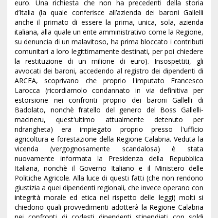
euro. Una richiesta che non ha precedenti della storia
d’Italia (la quale conferisce all’azienda dei baroni Gallelli
anche il primato di essere la prima, unica, sola, azienda
italiana, alla quale un ente amministrativo come la Regione,
su denuncia di un malavitoso, ha prima bloccato i contributi
comunitari a loro legittimamente destinati, per poi chiedere
la restituzione di un milione di euro). Insospettiti, gli
avvocati dei baroni, accedendo al registro dei dipendenti di
ARCEA, scoprivano che proprio l'imputato Francesco
Larocca (ricordiamolo condannato in via definitiva per
estorsione nei confronti proprio dei baroni Gallelli di
Badolato, nonchè fratello del genero del Boss Gallelli-
macineru, quest'ultimo attualmente detenuto per
ndrangheta) era impiegato proprio presso l'ufficio
agricoltura e forestazione della Regione Calabria. Veduta la
vicenda (vergognosamente scandalosa) è stata
nuovamente informata la Presidenza della Repubblica
Italiana, nonchè il Governo Italiano e il Ministero delle
Politiche Agricole. Alla luce di questi fatti (che non rendono
giustizia a quei dipendenti regionali, che invece operano con
integrità morale ed etica nel rispetto delle leggi) molti si
chiedono quali provvedimenti adotterà la Regione Calabria
nei confronti di codesti dipendenti stipendiati con soldi