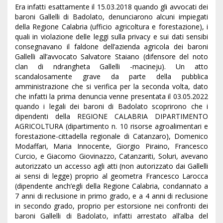
Era infatti esattamente il 15.03.2018 quando gli avvocati dei
baroni Gallelli di Badolato, denunciarono alcuni impiegati
della Regione Calabria (ufficio agricoltura e forestazione), i
quali in violazione delle leggi sulla privacy e sui dati sensibi
consegnavano il faldone dell’azienda agricola dei baroni
Gallelli all’avvocato Salvatore Staiano (difensore del noto
clan di ndrangheta Gallelli -macineju). Un atto
scandalosamente grave da parte della pubblica
amministrazione che si verifica per la seconda volta, dato
che infatti la prima denuncia venne presentata il 03.05.2022
quando i legali dei baroni di Badolato scoprirono che i
dipendenti della REGIONE CALABRIA DIPARTIMENTO
AGRICOLTURA (dipartimento n. 10 risorse agroalimentari e
forestazione-cittadella regionale di Catanzaro), Domenico
Modaffari, Maria Innocente, Giorgio Piraino, Francesco
Curcio, e Giacomo Giovinazzo, Catanzariti, Soluri, avevano
autorizzato un accesso agli atti (non autorizzato dai Gallelli
ai sensi di legge) proprio al geometra Francesco Larocca
(dipendente anch’egli della Regione Calabria, condannato a
7 anni di reclusione in primo grado, e a 4 anni di reclusione
in secondo grado, proprio per estorsione nei confronti dei
baroni Gallelli di Badolato, infatti arrestato all’alba del