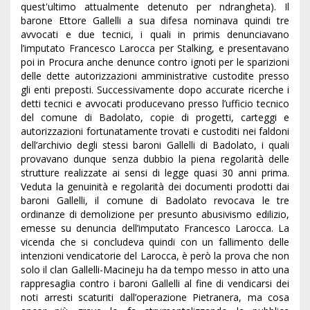
quest'ultimo attualmente detenuto per ndrangheta). Il
barone Ettore Gallelli a sua difesa nominava quindi tre
avvocati e due tecnici, i quali in primis denunciavano
l’imputato Francesco Larocca per Stalking, e presentavano
poi in Procura anche denunce contro ignoti per le sparizioni
delle dette autorizzazioni amministrative custodite presso
gli enti preposti. Successivamente dopo accurate ricerche i
detti tecnici e avvocati producevano presso l’ufficio tecnico
del comune di Badolato, copie di progetti, carteggi e
autorizzazioni fortunatamente trovati e custoditi nei faldoni
dell’archivio degli stessi baroni Gallelli di Badolato, i quali
provavano dunque senza dubbio la piena regolarità delle
strutture realizzate ai sensi di legge quasi 30 anni prima.
Veduta la genuinità e regolarità dei documenti prodotti dai
baroni Gallelli, il comune di Badolato revocava le tre
ordinanze di demolizione per presunto abusivismo edilizio,
emesse su denuncia dell’imputato Francesco Larocca. La
vicenda che si concludeva quindi con un fallimento delle
intenzioni vendicatorie del Larocca, è però la prova che non
solo il clan Gallelli-Macineju ha da tempo messo in atto una
rappresaglia contro i baroni Gallelli al fine di vendicarsi dei
noti arresti scaturiti dall’operazione Pietranera, ma cosa