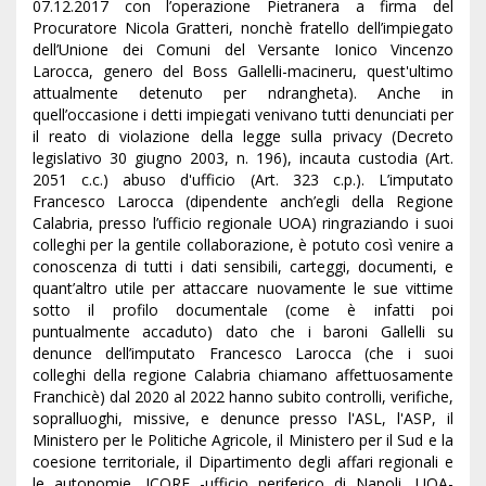
07.12.2017 con l’operazione Pietranera a firma del
Procuratore Nicola Gratteri, nonchè fratello dell’impiegato
dell’Unione dei Comuni del Versante Ionico Vincenzo
Larocca, genero del Boss Gallelli-macineru, quest'ultimo
attualmente detenuto per ndrangheta). Anche in
quell’occasione i detti impiegati venivano tutti denunciati per
il reato di violazione della legge sulla privacy (Decreto
legislativo 30 giugno 2003, n. 196), incauta custodia (Art.
2051 c.c.) abuso d'ufficio (Art. 323 c.p.). L’imputato
Francesco Larocca (dipendente anch’egli della Regione
Calabria, presso l’ufficio regionale UOA) ringraziando i suoi
colleghi per la gentile collaborazione, è potuto così venire a
conoscenza di tutti i dati sensibili, carteggi, documenti, e
quant’altro utile per attaccare nuovamente le sue vittime
sotto il profilo documentale (come è infatti poi
puntualmente accaduto) dato che i baroni Gallelli su
denunce dell’imputato Francesco Larocca (che i suoi
colleghi della regione Calabria chiamano affettuosamente
Franchicè) dal 2020 al 2022 hanno subito controlli, verifiche,
sopralluoghi, missive, e denunce presso l'ASL, l'ASP, il
Ministero per le Politiche Agricole, il Ministero per il Sud e la
coesione territoriale, il Dipartimento degli affari regionali e
le autonomie, ICQRF -ufficio periferico di Napoli, UOA-