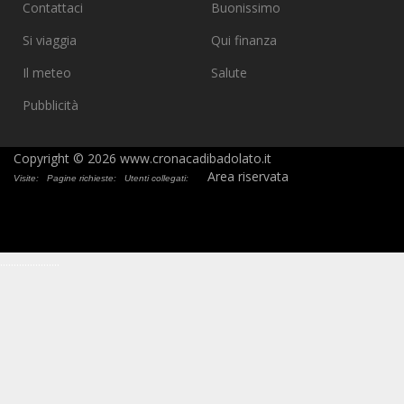
Contattaci
Buonissimo
Si viaggia
Qui finanza
Il meteo
Salute
Pubblicità
Copyright © 2026 www.cronacadibadolato.it
Area riservata
Visite:
Pagine richieste:
Utenti collegati:
.
.
.
.
.
.
.
.
.
.
.
.
.
.
.
.
.
.
.
.
.
.