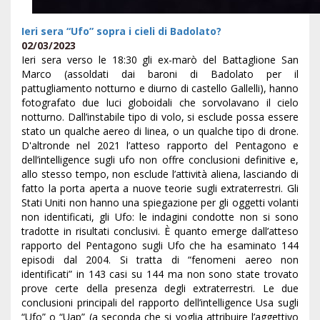
Ieri sera “Ufo” sopra i cieli di Badolato?
02/03/2023
Ieri sera verso le 18:30 gli ex-marò del Battaglione San
Marco (assoldati dai baroni di Badolato per il
pattugliamento notturno e diurno di castello Gallelli), hanno
fotografato due luci globoidali che sorvolavano il cielo
notturno. Dall’instabile tipo di volo, si esclude possa essere
stato un qualche aereo di linea, o un qualche tipo di drone.
D'altronde nel 2021 l’atteso rapporto del Pentagono e
dell’intelligence sugli ufo non offre conclusioni definitive e,
allo stesso tempo, non esclude l’attività aliena, lasciando di
fatto la porta aperta a nuove teorie sugli extraterrestri. Gli
Stati Uniti non hanno una spiegazione per gli oggetti volanti
non identificati, gli Ufo: le indagini condotte non si sono
tradotte in risultati conclusivi. È quanto emerge dall’atteso
rapporto del Pentagono sugli Ufo che ha esaminato 144
episodi dal 2004. Si tratta di “fenomeni aereo non
identificati” in 143 casi su 144 ma non sono state trovato
prove certe della presenza degli extraterrestri. Le due
conclusioni principali del rapporto dell’intelligence Usa sugli
“Ufo” o “Uap” (a seconda che si voglia attribuire l’aggettivo