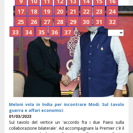
9
10
11
12
13
14
15
16
17
18
19
20
21
22
23
24
25
26
27
28
29
30
31
32
33
34
35
36
37
Cerca per anno
Meloni vola in India per incontrare Modi. Sul tavolo
guerra e affari economici
01/03/2023
Sul tavolo del vertice un 'accordo fra i due Paesi sulla
collaborazione bilaterale'. Ad accompagnare la Premier c'è il