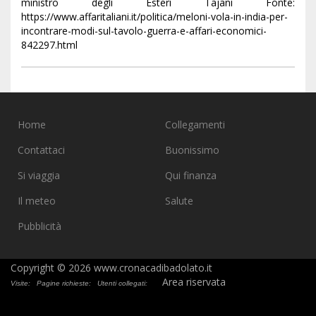
ministro degli Esteri Tajani Fonte:
https://www.affaritaliani.it/politica/meloni-vola-in-india-per-
incontrare-modi-sul-tavolo-guerra-e-affari-economici-
842297.html
Home
Collegamenti
Contattaci
Buonissimo
Si viaggia
Qui finanza
Il meteo
Salute
Pubblicità
Copyright © 2026 www.cronacadibadolato.it
Area riservata
Visite:
Pagine richieste:
Utenti collegati: