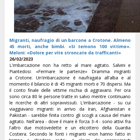
Migranti, naufragio di un barcone a Crotone. Almeno
45 morti, anche bimbi. «Si temono 100 vittime».
Meloni: «Dolore per vite stroncate da trafficanti»
26/02/2023
L'imbarcazione non ha retto al mare agitato. Salvini e
Piantedosi: «Fermare le partenze» Dramma migranti
a Crotone. Un'imbarcazione è naufragata all'alba e al
momento il bilancio è di 45 migranti morti e 70 dispersi. Ma
il conto finale delle vittime rischia di aggravarsi. Per ora
sono circa 80 le persone tratte in salvo mentre continuano
le ricerche di altri sopravvissuti. L'imbarcazione - su cui
viaggiavano migranti in arrivo da Iran, Afghanistan e
Pakistan - sarebbe finita contro gli scogli a causa del mare
agitato. Nell'area - dove il mare è forza 3-4 - sono attivi fra
l'altro due motovedette e un elicottero della Guardia
Costiera. Secondo le fonti i migranti «non hanno fatto in