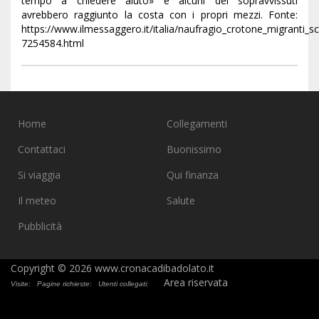
tempo a chiedere aiuto» e alcuni dei sopravvissuti
avrebbero raggiunto la costa con i propri mezzi. Fonte:
https://www.ilmessaggero.it/italia/naufragio_crotone_migranti_
7254584.html
Home
Collegamenti
Contattaci
Buonissimo
Si viaggia
Qui finanza
Il meteo
Salute
Pubblicità
Copyright © 2026 www.cronacadibadolato.it
Area riservata
Visite:
Pagine richieste:
Utenti collegati: