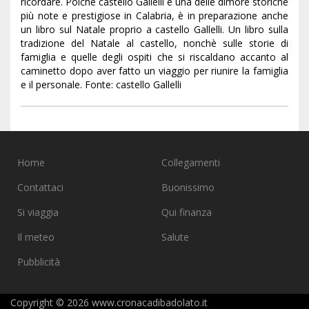
ricordare. Poichè castello Gallelli è una delle dimore storiche
più note e prestigiose in Calabria, è in preparazione anche
un libro sul Natale proprio a castello Gallelli. Un libro sulla
tradizione del Natale al castello, nonchè sulle storie di
famiglia e quelle degli ospiti che si riscaldano accanto al
caminetto dopo aver fatto un viaggio per riunire la famiglia
e il personale. Fonte: castello Gallelli
Home
Collegamenti
Contattaci
Buonissimo
Si viaggia
Qui finanza
Il meteo
Salute
Pubblicità
Copyright © 2026 www.cronacadibadolato.it