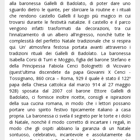
alla baronessa Gallelli di Badolato, di poter dare uno
sguardo dietro le quinte, per sbirciare la routine e i rituali
che rendono castello Gallelli il luogo più magico in cui
trovarsi durante le festività natalizie. Il castello e il parco
vengono infatti trasformati da decorazioni, tra cui
l'innalzamento di un albero all'ingresso, nonchè tutte le
complessità del perfetto Natale tradizionale che si respira
qui. Un' atmosfera festosa portata avanti attraverso i
tradizioni rituali dei Gallelli di Badolato. La baronessa
Isabella Corsi di Turri e Moggio, figlia del barone Stefano e
della Principessa Fabiola Cenci Bolognetti di Vicovaro
(quest'ultima discendete da papa Giovanni X Cenci -
Tossignano, 860 circa – Roma, 929 il quale è stato il 122º
papa della Chiesa cattolica dal marzo 914 al 27 maggio
928) sposata dal 2007 col barone Ettore Gallelli di
Badolato, ci fornisce inoltre ricette, consigli e ispirazioni
della sua cucina romana, in modo che i lettori possano
portare uno spirito festivo tipicamente italiano a casa
propria. La baronessa ci svela il segreto per le torte e i dolci
di Natale, nonchè il modo corretto di incartare i regali, in
modo che gli ospiti abbiano la garanzia di un Natale
sontuoso, celebrativo, incantevole e assolutamente da