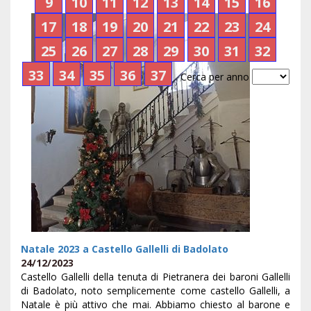
9
10
11
12
13
14
15
16
17
18
19
20
21
22
23
24
25
26
27
28
29
30
31
32
33
34
35
36
37
Cerca per anno
Natale 2023 a Castello Gallelli di Badolato
24/12/2023
Castello Gallelli della tenuta di Pietranera dei baroni Gallelli
di Badolato, noto semplicemente come castello Gallelli, a
Natale è più attivo che mai. Abbiamo chiesto al barone e