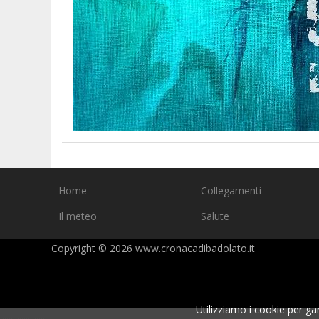
Home
Collegamenti
Il meteo
Salute
Copyright © 2026 www.cronacadibadolato.
Utilizziamo i cookie per gar
.
.
.
.
.
.
.
.
.
.
.
.
.
.
.
.
.
.
.
.
.
.