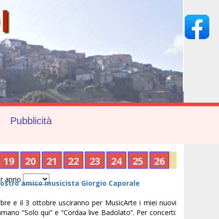
I
e
Pubblicità
19
20
21
22
23
24
25
26
r anno
ostro amico musicista Giorgio Caporale
bre e il 3 ottobre usciranno per MusicArte i miei nuovi
iamano “Solo qui” e “Cordaə live Badolato”. Per concerti: