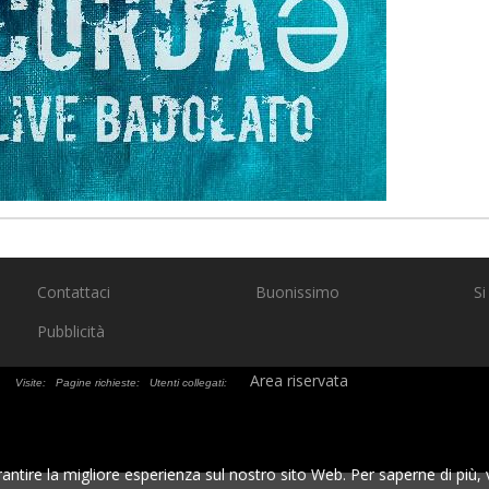
Contattaci
Buonissimo
Si
Pubblicità
it
Area riservata
Visite:
Pagine richieste:
Utenti collegati:
antire la migliore esperienza sul nostro sito Web. Per saperne di più, v