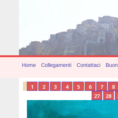
Home
Collegamenti
Contattaci
Buon
1
2
3
4
5
6
7
8
27
28