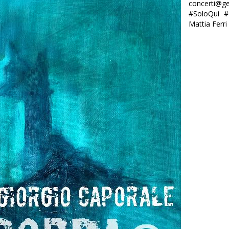
concerti@g
#SoloQui #
Mattia Ferri