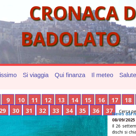
CRONACA D
BADOLATO
issimo
Si viaggia
Qui finanza
Il meteo
Salut
9
10
11
12
13
14
15
16
17
18
29
30
31
32
33
34
35
36
37
Cerca pe
News dal n
08/09/2025
Il 26 settem
dischi si ch