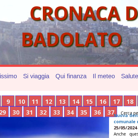
CRONACA D
BADOLATO
issimo
Si viaggia
Qui finanza
Il meteo
Salut
9
10
11
12
13
14
15
16
17
18
29
30
31
32
33
34
35
36
37
Cerca pe
Nuova denu
comunale d
25/05/2024
Anche ques