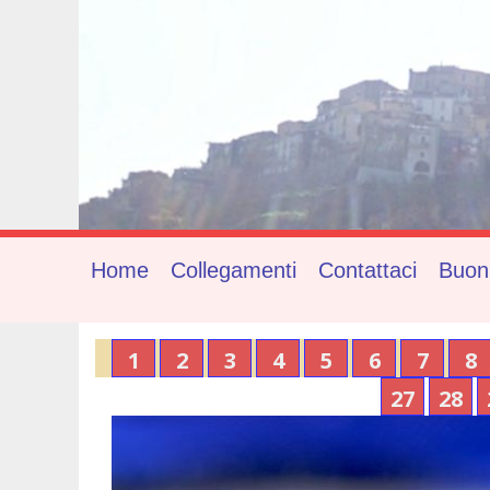
Home
Collegamenti
Contattaci
Buon
1
2
3
4
5
6
7
8
27
28