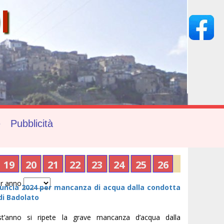
I
e
Pubblicità
19
20
21
22
23
24
25
26
r anno
ncia 2024 per mancanza di acqua dalla condotta
i Badolato
t’anno si ripete la grave mancanza d’acqua dalla