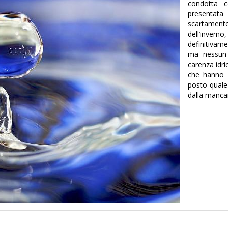
condotta c
presentata
scartament
dell’invern
definitivam
ma nessun 
carenza idri
che hanno s
posto quale 
dalla manca