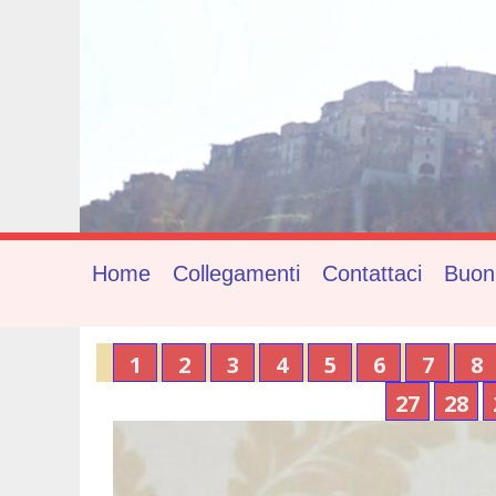
Home
Collegamenti
Contattaci
Buon
1
2
3
4
5
6
7
8
27
28