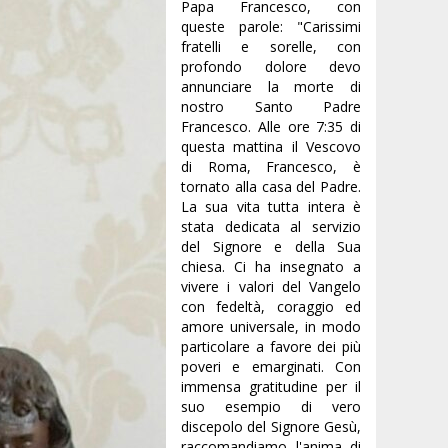
Papa Francesco, con
queste parole: "Carissimi
fratelli e sorelle, con
profondo dolore devo
annunciare la morte di
nostro Santo Padre
Francesco. Alle ore 7:35 di
questa mattina il Vescovo
di Roma, Francesco, è
tornato alla casa del Padre.
La sua vita tutta intera è
stata dedicata al servizio
del Signore e della Sua
chiesa. Ci ha insegnato a
vivere i valori del Vangelo
con fedeltà, coraggio ed
amore universale, in modo
particolare a favore dei più
poveri e emarginati. Con
immensa gratitudine per il
suo esempio di vero
discepolo del Signore Gesù,
raccomandiamo l'anima di