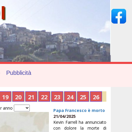
I
e
Pubblicità
19
20
21
22
23
24
25
26
r anno
Papa Francesco è morto
21/04/2025
Kevin Farrell ha annunciato
con dolore la morte di