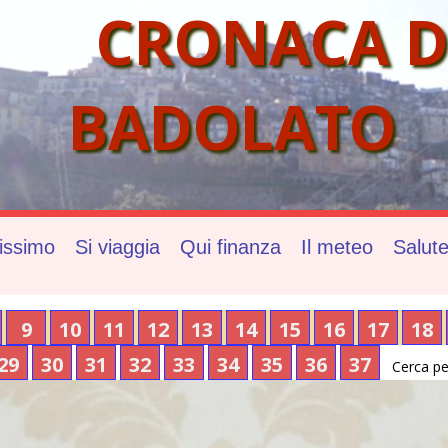
CRONACA D
BADOLATO
issimo
Si viaggia
Qui finanza
Il meteo
Salut
9
10
11
12
13
14
15
16
17
18
29
30
31
32
33
34
35
36
37
Cerca pe