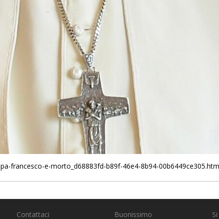
/papa-francesco-e-morto_d68883fd-b89f-46e4-8b94-00b6449ce305.htm
Contattaci
Buonissimo
Si