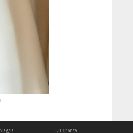
l
 viaggia
Qui finanza