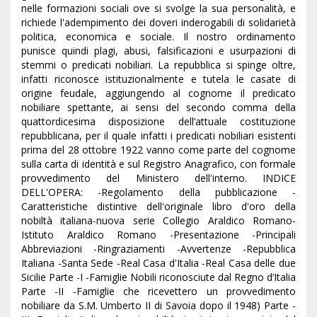
nelle formazioni sociali ove si svolge la sua personalità, e
richiede l'adempimento dei doveri inderogabili di solidarietà
politica, economica e sociale. Il nostro ordinamento
punisce quindi plagi, abusi, falsificazioni e usurpazioni di
stemmi o predicati nobiliari. La repubblica si spinge oltre,
infatti riconosce istituzionalmente e tutela le casate di
origine feudale, aggiungendo al cognome il predicato
nobiliare spettante, ai sensi del secondo comma della
quattordicesima disposizione dell’attuale costituzione
repubblicana, per il quale infatti i predicati nobiliari esistenti
prima del 28 ottobre 1922 vanno come parte del cognome
sulla carta di identità e sul Registro Anagrafico, con formale
provvedimento del Ministero dell'interno. INDICE
DELL'OPERA: -Regolamento della pubblicazione -
Caratteristiche distintive dell'originale libro d'oro della
nobiltà italiana-nuova serie Collegio Araldico Romano-
Istituto Araldico Romano -Presentazione -Principali
Abbreviazioni -Ringraziamenti -Avvertenze -Repubblica
Italiana -Santa Sede -Real Casa d'Italia -Real Casa delle due
Sicilie Parte -I -Famiglie Nobili riconosciute dal Regno d’Italia
Parte -II -Famiglie che ricevettero un provvedimento
nobiliare da S.M. Umberto II di Savoia dopo il 1948) Parte -