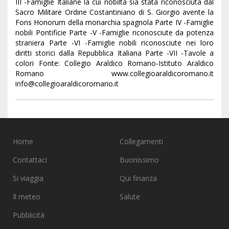
III -Famiglie Italiane la cui nobiltà sia stata riconosciuta dal
Sacro Militare Ordine Costantiniano di S. Giorgio avente la
Fons Honorum della monarchia spagnola Parte IV -Famiglie
nobili Pontificie Parte -V -Famiglie riconosciute da potenza
straniera Parte -VI -Famiglie nobili riconosciute nei loro
diritti storici dalla Repubblica Italiana Parte -VII -Tavole a
colori Fonte: Collegio Araldico Romano-Istituto Araldico
Romano www.collegioaraldicoromano.it
info@collegioaraldicoromano.it
Home
Collegamenti
Contattaci
Buonissimo
Si viaggia
Qui finanza
Il meteo
Salute
Pubblicità