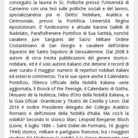
conseguito la laurea in Sc. Politiche presso l'Università di
Camerino con una tesi sulle politiche sociali e del lavoro,
specializzandosi poi in Diritto Nobiliare, Araldica e
Cerimoniale, presso la Pontificia Università Regina
Apostolorum. E’ l’undicesimo e attuale barone Gallelli di
Badolato, Parafrafreniere Pontificio di Sua Santità, nonché
cavaliere Jure Sanguinis del Sacro Militare Ordine
Costantiniano di San Giorgio e cavaliere dell’Ordine
Equestre del Santo Sepolcro di Gerusalemme. Dal 2008 è
autore di circa trenta pubblicazioni del genere storico-
nobiliare, ed è il solo autore italiano che detiene il record di
aver curato il maggior numero di repertori nobiliari italiani
ed esteri in commercio. Tra le sue opere anche il Calendario
Pontificio, l’Elenco Ufficiale della Nobiltà Italiana -serie
aggiornata, il Boock of the Peerage, il Calendario di Gotha,
l’Anuario de la Nobleza, l’Albo d’Oro della Nobiltà Italiana, e
la Guia Oficial -Grandezas y Titulos de Castilla y Leon. Dal
2016 è inoltre Presidente delegato del Collegio Araldico
Romano e dell’Unione della Nobiltà d’Italia. Ma cos'è la
nobiltà? Secondo lo storico Marc Léopold Benjamin Bloch
(Lione, 6 luglio 1886 – Saint-Didier-de-Formans, 16 giugno
1944) storico, militare e partigiano francese, tra i maggiori
studiosi del Medioevo; la nobiltà è la classe dominante con