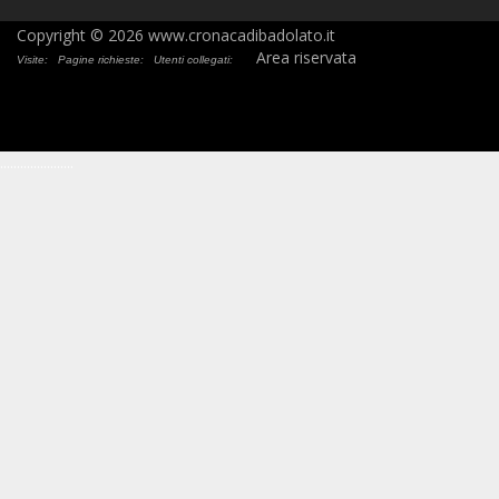
Copyright © 2026 www.cronacadibadolato.it
Area riservata
Visite:
Pagine richieste:
Utenti collegati:
.
.
.
.
.
.
.
.
.
.
.
.
.
.
.
.
.
.
.
.
.
.