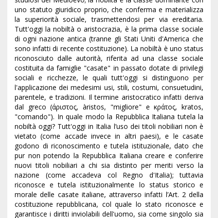
uno statuto giuridico proprio, che conferma e materializza
la superiorità sociale, trasmettendosi per via ereditaria.
Tutt'oggi la nobiltà o aristocrazia, è la prima classe sociale
di ogni nazione antica (tranne gli Stati Uniti d'America che
sono infatti di recente costituzione). La nobiltà è uno status
riconosciuto dalle autorità, riferita ad una classe sociale
costituita da famiglie "casate" in passato dotate di privilegi
sociali e ricchezze, le quali tutt'oggi si distinguono per
l'applicazione dei medesimi usi, stili, costumi, consuetudini,
parentele, e tradizioni. Il termine aristocratico infatti deriva
dal greco (άριστος, àristos, "migliore" e κράτος, kratos,
"comando"). In quale modo la Repubblica Italiana tutela la
nobiltà oggi? Tutt'oggi in Italia l’uso dei titoli nobiliari non è
vietato (come accade invece in altri paesi), e le casate
godono di riconoscimento e tutela istituzionale, dato che
pur non potendo la Repubblica Italiana creare e conferire
nuovi titoli nobiliari a chi sia distinto per meriti verso la
nazione (come accadeva col Regno d'Italia); tuttavia
riconosce e tutela istituzionalmente lo status storico e
morale delle casate italiane, attraverso infatti l’Art. 2 della
costituzione repubblicana, col quale lo stato riconosce e
garantisce i diritti inviolabili dell'uomo, sia come singolo sia