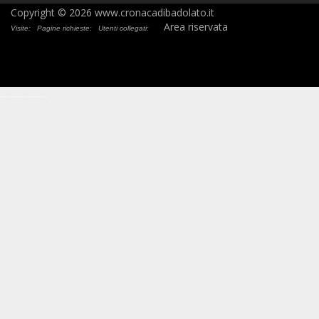
Copyright © 2026 www.cronacadibadolato.it
Area riservata
Visite:
Pagine richieste:
Utenti collegati:
.
.
.
.
.
.
.
.
.
.
.
.
.
.
.
.
.
.
.
.
.
.