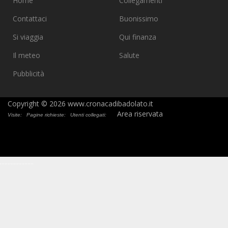
Home
Collegamenti
Contattaci
Buonissimo
Si viaggia
Qui finanza
Il meteo
Salute
Pubblicità
Copyright © 2026 www.cronacadibadolato.it
Area riservata
Visite:
Pagine richieste:
Utenti collegati:
.
.
.
.
.
.
.
.
.
.
.
.
.
.
.
.
.
.
.
.
.
.