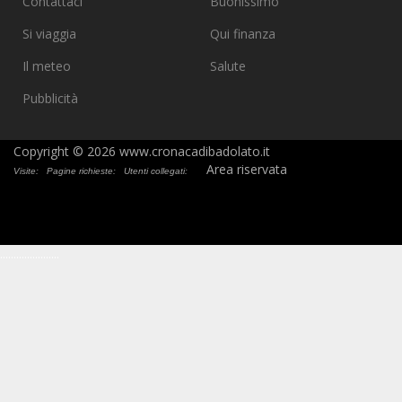
Contattaci
Buonissimo
Si viaggia
Qui finanza
Il meteo
Salute
Pubblicità
Copyright © 2026 www.cronacadibadolato.it
Area riservata
Visite:
Pagine richieste:
Utenti collegati:
.
.
.
.
.
.
.
.
.
.
.
.
.
.
.
.
.
.
.
.
.
.