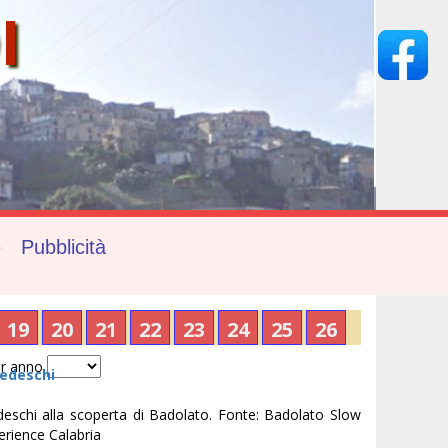
I
e
Pubblicità
19
20
21
22
23
24
25
26
r anno
tedeschi
edeschi alla scoperta di Badolato. Fonte: Badolato Slow
perience Calabria