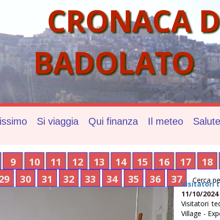
CRONACA D
BADOLATO
issimo
Si viaggia
Qui finanza
Il meteo
Salut
9
10
11
12
13
14
15
16
17
18
29
30
31
32
33
34
35
36
37
Cerca pe
Visitatori 
11/10/2024
Visitatori t
Village - Ex