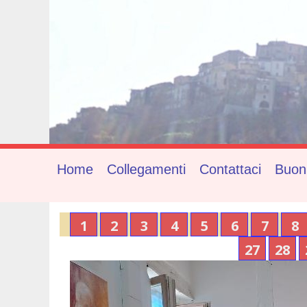
Home
Collegamenti
Contattaci
Buon
1
2
3
4
5
6
7
8
27
28